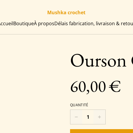
Mushka crochet
ccueil
Boutique
À propos
Délais fabrication, livraison & reto
Ourson 
60,00 €
QUANTITÉ