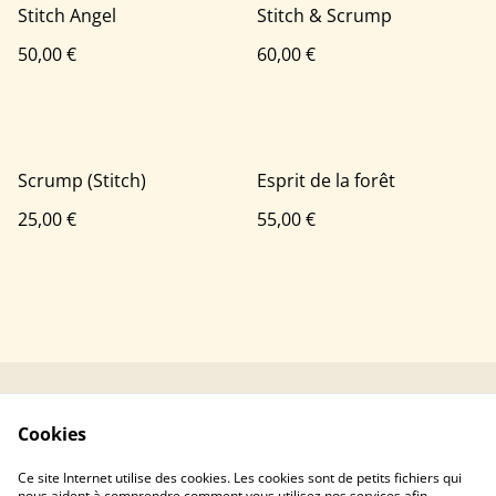
Stitch Angel
Stitch & Scrump
50,00 €
60,00 €
Scrump (Stitch)
Esprit de la forêt
25,00 €
55,00 €
Contacter Mushka
Conditions générales
Cookies
Crochet
Politique de
Politique de cookies
Ce site Internet utilise des cookies. Les cookies sont de petits fichiers qui
confidentialité
nous aident à comprendre comment vous utilisez nos services afin